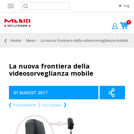
it
-
eng
Toggle
navigation
0
Home
News
La nuova frontiera della videosorveglianza mobile
La nuova frontiera della
videosorveglianza mobile
07 AUGUST 2017
Precendenti
Successive